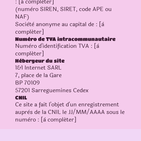
: [à compléter]
(numèro SIREN, SIRET, code APE ou
NAF)
Sociètè anonyme au capital de : [à
compléter]
Numéro de TVA intracommunautaire
Numèro d'identification TVA : [à
compléter]
Hébergeur du site
1&1 Internet SARL
7, place de la Gare
BP 70109
57201 Sarreguemines Cedex
CNIL
Ce site a fait l'objet d'un enregistrement
auprès de la CNIL le JJ/MM/AAAA sous le
numèro : [à compléter]