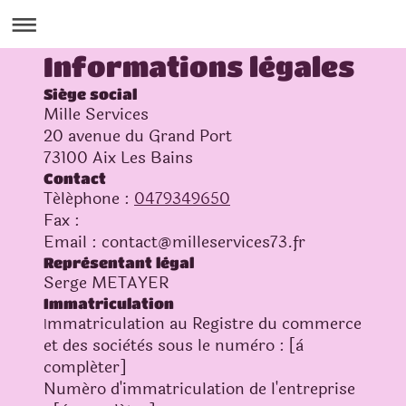
Informations légales
Siège social
Mille Services
20
avenue du Grand Port
73100
Aix Les Bains
Contact
Téléphone :
0479349650
Fax :
Email :
contact@milleservices73.fr
Représentant légal
Serge
METAYER
Immatriculation
mmatriculation au Registre du commerce
I
et des sociètès sous le numèro : [à
compléter]
Numéro d'immatriculation de l'entreprise